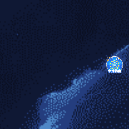
采访、球星特辑、战术分析等多元内容，打造沉浸
明，包括账户管理、
。
行业标准，所有内容与服务均通过安全审核，确保合法