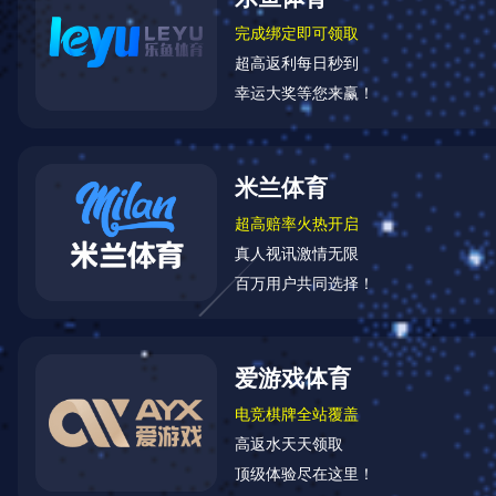
关于星空官方在线登录
星空官方在线登录是一家融合科技创新与全球视野的体育赛
台，致力于为用户提供高效、可信赖的互动观赛体验。 从
清直播、从终端兼容到多语言支持，我们不断突破技术边界
化、低延迟、高稳定的服务体系。 每一次点击，都体现我
的专注与专业。