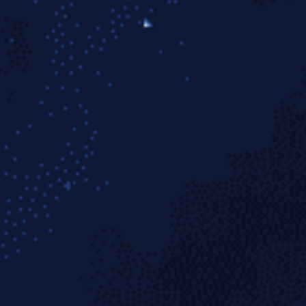
数据分析
整合球员数据、赛事统计与历史对阵记录，星空
官方端网站在线登入-星空(中国) 助您掌握全面信
息，精准了解赛况。