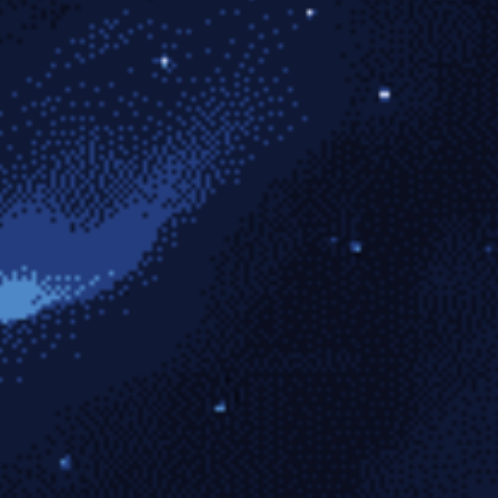
05.
平台客
们都将
06.
平台提
公开透
星空官方在线登录 App
全场景·全功能·全终端