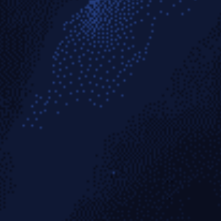
 客服支持时间？
服全年 24 小时在线，支持中文、英文与马来语多语言服务。无论
即时响应。
 观看直播是否收费？
供免费赛事直播服务，部分高峰赛事可能需完成账号登录方可观看。
明、便捷高效的观赛环境。