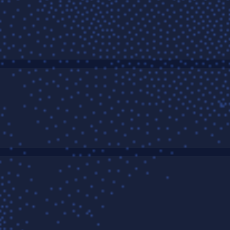
01. 初创定位
事服务平
数据同步到高
星空官方在线登录起源于对体
，构建智能
直播服务，并率先实现多赛程
们对用户体验
02. 服务升级
随着星空官方端网站在线登入
析、比分预测等功能，同时支