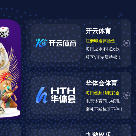
注册入口
体育赛事与数据服务
容， 支持
APP下载
与
网页使用
，每日
，掌握比赛节奏。