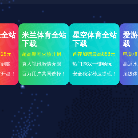
03. 国际拓展
目前星空官方在线登录已在东
球落地，打造具有国际竞争力
多样赛事服务
大热门体育领域，星空官方在线登录 为您提供一站式观赛与数据