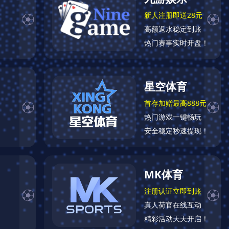
育精神与数字技术的热爱，早期平台聚焦于赛事数据与
同步与智能提醒功能，赢得众多球迷的信任。
-星空(中国)需求增长，平台陆续上线直播回放、数据分
持APP与网页双端操作，带来更快更稳的观赛体验。